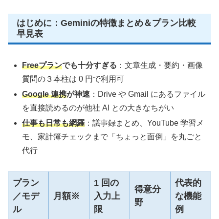
はじめに：Geminiの特徴まとめ＆プラン比較
早見表
Freeプラン
でも十分すぎる
：文章生成・要約・画像
質問の３本柱は 0 円で利用可
Google 連携
が神速
：Drive や Gmail にあるファイル
を直接読めるのが他社 AI との大きなちがい
仕事も日常も網羅
：議事録まとめ、YouTube 学習メ
モ、家計簿チェックまで「ちょっと面倒」を丸ごと
代行
プラン
1 回の
代表的
得意分
／モデ
月額※
入力上
な機能
野
ル
限
例