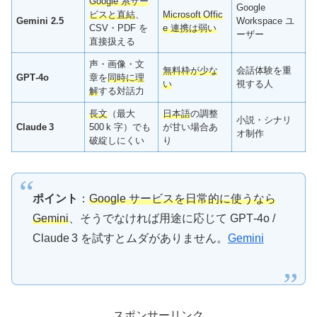
Google 系サー
Google
ビスと直結
、
Microsoft Offic
Gemini 2.5
Workspace ユ
CSV・PDF を
e 連携は弱い
ーザー
直接扱える
声・画像・文
無料枠が少な
会話体験を重
GPT‑4o
章を
同時に理
い
視する人
解
する対話力
長文
（最大
日本語
の調整
小説・シナリ
Claude 3
500 k 字）でも
が甘い場合あ
オ制作
破綻しにくい
り
ポイント
：
Google サービスを日常的に使うなら
Gemini
、そうでなければ用途に応じて GPT‑4o /
Claude 3 を試すとムダがありません。
Gemini
スポンサーリンク