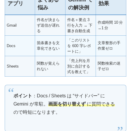
アプリ
効果
悩み
の解決例
件名が決まら
件名＋要点 3
作成時間 10 分
Gmail
ず送信が遅れ
行を入力 → 下
→1 分
る
書き自動生成
「このリスト
箇条書きを文
文章整形の手
Docs
を 600 字レポ
章化できない
作業ゼロ
ートに」
「売上列を月
関数が覚えら
関数検索の迷
Sheets
別に合計する
れない
子ゼロ
式を教えて」
ポイント
：Docs / Sheets は “サイドバー” に
Gemini が常駐。
画面を切り替えず
に質問できる
ので時短になります。