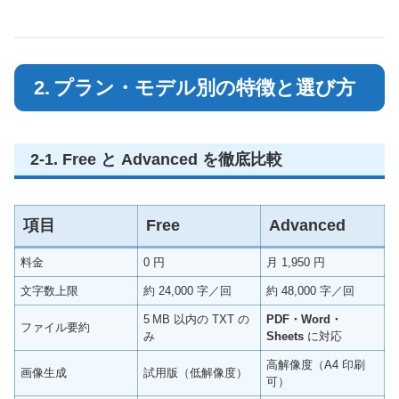
2. プラン・モデル別の特徴と選び方
2‑1. Free と Advanced を徹底比較
項目
Free
Advanced
料金
0 円
月 1,950 円
文字数上限
約 24,000 字／回
約 48,000 字／回
5 MB 以内の TXT の
PDF・Word・
ファイル要約
み
Sheets
に対応
高解像度（A4 印刷
画像生成
試用版（低解像度）
可）