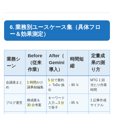
6. 業務別ユースケース集（具体フロ
ー＆効果測定）
Before
After（
定量成
業務シ
時間短
（従来
Gemini
果の測
ーン
縮
作業）
導入）
り方
5 分
で要約
MTG 1 回
会議後まと
1 時間
かけ
＋ ToDo 抽
‑ 90 ％
当たり作業
め
議事録編集
出
時間
キーワード
構成案を
1 記事作成
ブログ運営
入力→
3 分
‑ 85 ％
30 分
考案
サイクル
で骨子