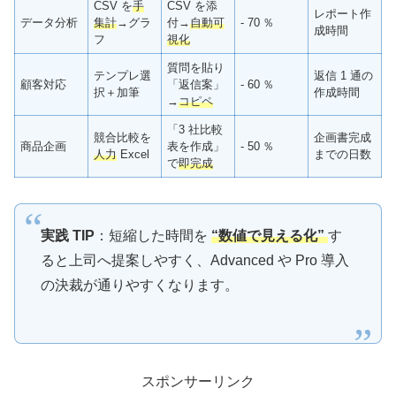
CSV を
手
CSV を添
レポート作
データ分析
集計
→グラ
付→
自動可
‑ 70 ％
成時間
フ
視化
質問を貼り
テンプレ選
返信 1 通の
顧客対応
「返信案」
‑ 60 ％
択＋加筆
作成時間
→
コピペ
「3 社比較
競合比較を
企画書完成
商品企画
表を作成」
‑ 50 ％
人力
Excel
までの日数
で
即完成
実践 TIP
：短縮した時間を
“数値で見える化”
す
ると上司へ提案しやすく、Advanced や Pro 導入
の決裁が通りやすくなります。
スポンサーリンク