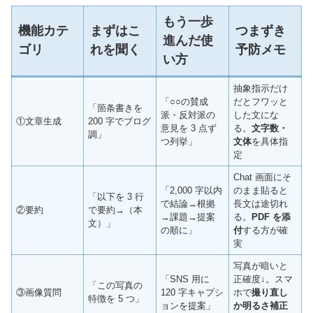
もう一歩
機能カテ
まずはこ
つまずき
進んだ使
ゴリ
れを聞く
予防メモ
い方
抽象指示だけ
「○○の賛成
だとフワッと
「箇条書きを
派・反対派の
した文にな
①文章生成
200 字でブログ
意見を 3 点ず
る。
文字数・
調」
つ列挙」
文体
を具体指
定
Chat 画面にそ
「2,000 字以内
のまま貼ると
「以下を 3 行
で結論→根拠
長文は途切れ
②要約
で要約→（本
→課題→提案
る。
PDF を添
文）」
の順に」
付
する方が確
実
写真が暗いと
「SNS 用に
正確度↓。スマ
「この写真の
③画像質問
120 字キャプシ
ホで
撮り直し
特徴を 5 つ」
ョンを提案」
か明るさ補正