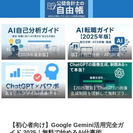
転職・就職AI自己分析ガイド
AI転職活用ガイド【2025年
【2025年最新版】
版】｜自己分析・ATS対策・面
接の型とプロンプト（会計士/
管理部門向け）
ChatGPTでパワポを「作る・
【2025最新】ChatGPTの画像
直す」：ファイル/画像/テキス
生成制限を理解して無料プラン
ト別の添削手順と精度を上げる
からPlus・Proまで効果的に活
コツ
用する完全ガイド
【初心者向け】Google Gemini活用完全ガ
イド 2025｜無料で始めるAI仕事術