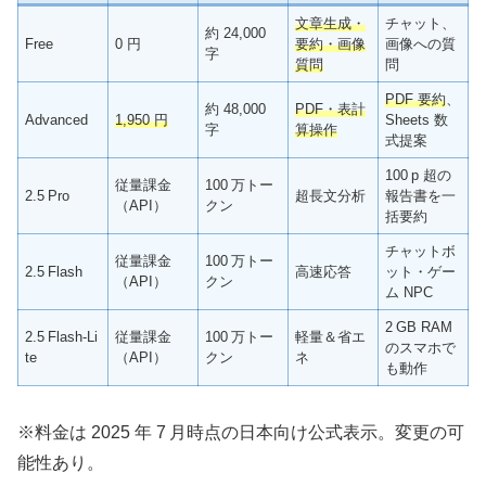
文章生成・
チャット、
約 24,000
Free
0 円
要約・画像
画像への質
字
質問
問
PDF 要約
、
約 48,000
PDF・表計
Advanced
1,950 円
Sheets 数
字
算操作
式提案
100 p 超の
従量課金
100 万トー
2.5 Pro
超長文分析
報告書を一
（API）
クン
括要約
チャットボ
従量課金
100 万トー
2.5 Flash
高速応答
ット・ゲー
（API）
クン
ム NPC
2 GB RAM
2.5 Flash‑Li
従量課金
100 万トー
軽量＆省エ
のスマホで
te
（API）
クン
ネ
も動作
※料金は 2025 年 7 月時点の日本向け公式表示。変更の可
能性あり。