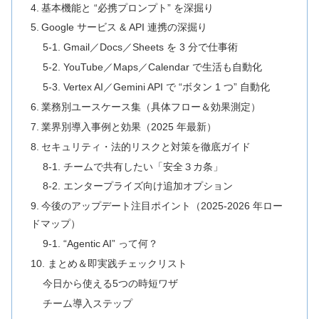
4. 基本機能と “必携プロンプト” を深掘り
5. Google サービス & API 連携の深掘り
5‑1. Gmail／Docs／Sheets を 3 分で仕事術
5‑2. YouTube／Maps／Calendar で生活も自動化
5‑3. Vertex AI／Gemini API で “ボタン 1 つ” 自動化
6. 業務別ユースケース集（具体フロー＆効果測定）
7. 業界別導入事例と効果（2025 年最新）
8. セキュリティ・法的リスクと対策を徹底ガイド
8‑1. チームで共有したい「安全３カ条」
8‑2. エンタープライズ向け追加オプション
9. 今後のアップデート注目ポイント（2025‑2026 年ロー
ドマップ）
9‑1. “Agentic AI” って何？
10. まとめ＆即実践チェックリスト
今日から使える5つの時短ワザ
チーム導入ステップ