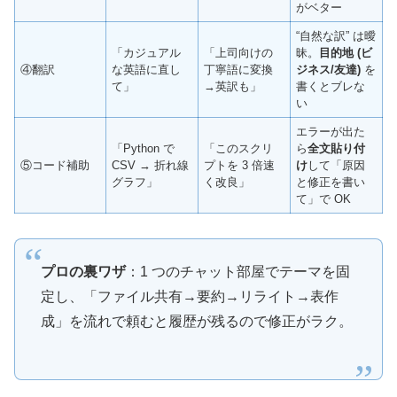
がベター
“自然な訳” は曖
「カジュアル
「上司向けの
昧。
目的地 (ビ
④翻訳
な英語に直し
丁寧語に変換
ジネス/友達)
を
て」
→英訳も」
書くとブレな
い
エラーが出た
「Python で
「このスクリ
ら
全文貼り付
⑤コード補助
CSV → 折れ線
プトを 3 倍速
け
して「原因
グラフ」
く改良」
と修正を書い
て」で OK
プロの裏ワザ
：1 つのチャット部屋でテーマを固
定し、「ファイル共有→要約→リライト→表作
成」を流れで頼むと履歴が残るので修正がラク。