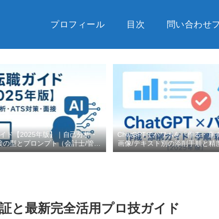
プロフィール
目次
問い合わせ
ガイド【2025年版】｜自己分析・
ChatGPTでパワポを「作る・直
接の型とプロンプト（会計士/管理
画像/テキスト別の添削手順と精
部門向け）
底検証と最新完全活用プロ技ガイド