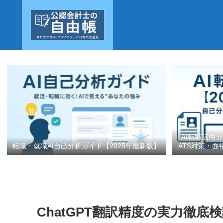
AI転職活用
転職・就職AI自己分析ガイド【2025年最新版】
ATS対策・面
ChatGPT翻訳精度の実力徹