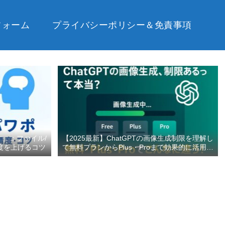
フォーム
プライバシーポリシー＆免責事項
す」：ファイル/
【2025最新】ChatGPTの画像生成制限を理解し
度を上げるコツ
て無料プランからPlus・Proまで効果的に活用す
る完全ガイド