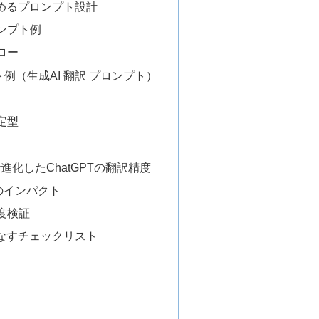
高めるプロンプト設計
ンプト例
ロー
例（生成AI 翻訳 プロンプト）
定型
で進化したChatGPTの翻訳精度
のインパクト
度検証
こなすチェックリスト