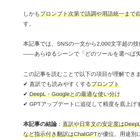
しかも
プロンプト次第で語調や用語統一まで自在に
す。
本記事では、SNSの一文から2,000文字超
――あらゆるシーンで「どのツールを選べば
この記事を読むことで以下の項目が理解でき
✔ 直訳でも読みやすくする
プロンプト
✔
DeepL・Googleとの最適な使い分け
✔ GPTアップデートに追従して精度を底上げ
本記事の結論
：
直訳や日常文の安定度はDeep
など指示付き翻訳はChatGPT
が優位。用途別