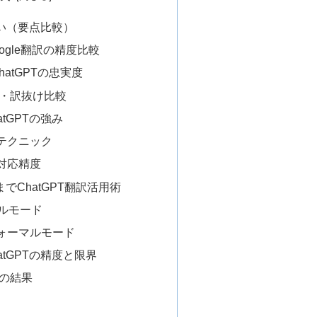
の違い（要点比較）
Google翻訳の精度比較
ChatGPTの忠実度
訳・訳抜け比較
tGPTの強み
テクニック
対応精度
でChatGPT翻訳活用術
ルモード
ォーマルモード
tGPTの精度と限界
トの結果