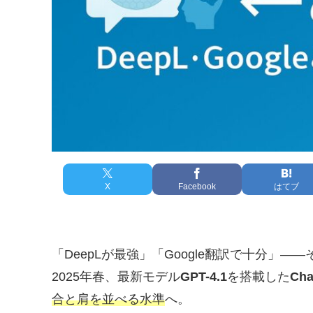
X
Facebook
はてブ
「DeepLが最強」「Google翻訳で十分」
2025年春、最新モデル
GPT-4.1
を搭載した
Cha
合と肩を並べる水準
へ。