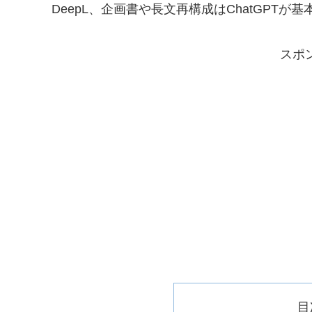
DeepL、企画書や長文再構成はChatGPTが
スポ
目