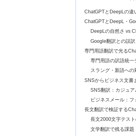
ChatGPTとDeepL
ChatGPTとDeepL・
DeepLの自然さ vs 
Google翻訳との誤
専門用語翻訳で光るCha
専門用語の訳語統一
スラング・新語への
SNSからビジネス文書ま
SNS翻訳：カジュア
ビジネスメール：フ
長文翻訳で検証するCha
長文2000文字テス
文学翻訳で残る課題